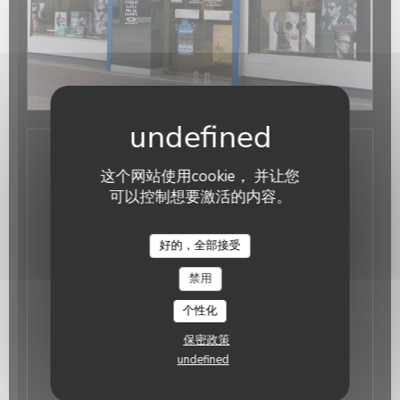
一般信息
这个网站使用cookie， 并让您
可以控制想要激活的内容。
经营类型
配镜
Prism'Optical
好的，全部接受
支付方式
签证, Toutes Mutuelles, 等级付款人, 欧洲卡/万事达
禁用
卡, 现金, 检查, 借记卡
个性化
保密政策
营业时间
undefined