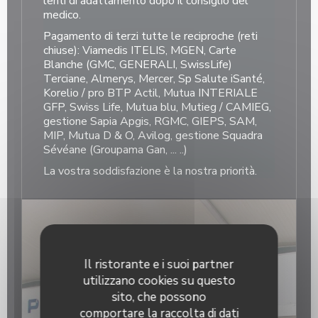
lenti di adattamento dopo il consiglio del
medico.
Pagamento di terzi tutte le reciproche (reti
chiuse): Viamedis ITELIS, MGEN, Carte
Blanche (GMC, GENERALI, SwissLife)
Terciane, Almerys, Mercer, Sp Salute iSanté,
Korelio / pro BTP Actil, Mutua INTERIALE
GFP, Swiss Life, Mutua blu, Mutieg / CAMIEG,
gestione Sapia Apgis, RGMC, GIEPS, SAM,
MIP, Mutua D & O, Avilog, gestione Squadra
Sévéane (Groupama Gan, ... ..)
La vostra soddisfazione è la nostra priorità.
Il ristorante e i suoi partner
utilizzano cookies su questo
sito, che possono
comportare la raccolta di dati