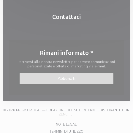
Contattaci
Rimani informato
*
Iscriversi alla nostra newsletter per ricevere comunicazioni
personalizzate e offerte di marketing via e-mail.
Abbonati
© 2026 PRISM'OPTICAL — CREAZIONE DEL SITO INTERNET RISTORANTE CON
((APRE UNA NUOVA FINESTRA))
ZENCHEF
((APRE UNA NUOVA FINESTRA))
NOTE LEGALI
((APRE UNA NUOVA FINESTRA)
TERMINI DI UTILIZZO