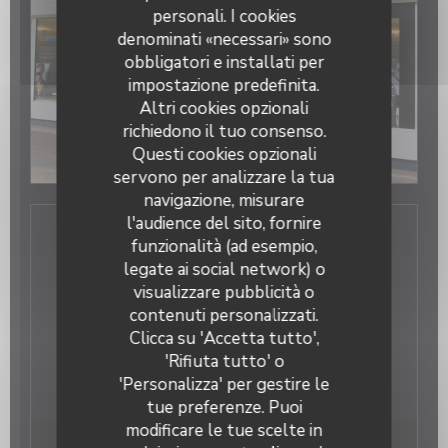
Scopri la nostra carta
personali. I cookies
denominati «necessari» sono
obbligatori e installati per
impostazione predefinita.
Altri cookies opzionali
richiedono il tuo consenso.
Questi cookies opzionali
servono per analizzare la tua
navigazione, misurare
l'audience del sito, fornire
funzionalità (ad esempio,
Informazioni pratiche
legate ai social network) o
Tipologia
visualizzare pubblicità o
Prism'Optical
contenuti personalizzati.
Ottico
Metodo di pagamento
Clicca su 'Accetta tutto',
'Rifiuta tutto' o
Visa, Tutti Mutual, Terzo pagamento, Eurocard /
Mastercard, Contanti, Assegni, Bancomat
'Personalizza' per gestire le
tue preferenze. Puoi
modificare le tue scelte in