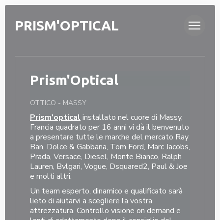
Personalizzazione delle tue scelte sui cookie
PRISM'OPTICAL
Prism'Optical
OTTICO
-
MASSY
Prism'optical
installato nel cuore di Massy, ​​
Francia quadrato per 16 anni vi dà il benvenuto
a presentare tutte le marche del mercato Ray
Ban, Dolce & Gabbana, Tom Ford, Marc Jacobs,
Prada, Versace, Diesel, Monte Bianco, Ralph
Lauren, Bvlgari, Vogue, Dsquared2, Paul & Joe
e molti altri.
Un team esperto, dinamico e qualificato sarà
lieto di aiutarvi a scegliere la vostra
attrezzatura. Controllo visione on demand e