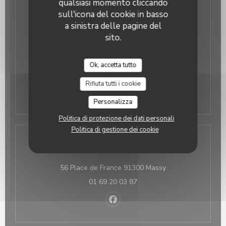
qualsiasi momento cliccando
Orari
sull'icona del cookie in basso
a sinistra delle pagine del
Lunedi
sito.
Chiuso
Mar
-
Sab
09:30 - 19:00
Ok, accetta tutto
Rifiuta tutti i cookie
Domenica
Chiuso
Personalizza
Politica di protezione dei dati personali
Politica di gestione dei cookie
Indirizzo
((apre una nuova f
56 Place de France 91300 Massy
01 69 20 03 87
Facebook ((apre una nuova fines