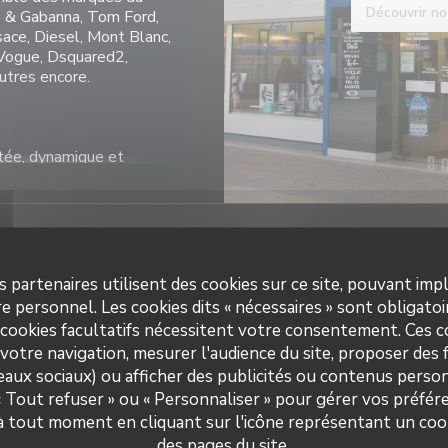
Découvrir no
 & Gabanna, Tom Ford,
sace, Diesel, Mont Blanc,
 Vogue, Dsquared2,
tres encore.
tée, dynamique et
joie de vous accompagner
 équipement. Contrôle de
t adaptation lentilles
s partenaires utilisent des cookies sur ce site, pouvant impl
pratiques
Hora
e personnel. Les cookies dits « nécessaires » sont obligatoir
utuelles (réseaux fermés)
 cookies facultatifs nécessitent votre consentement. Ces co
MGEN, CARTE BLANCHE
 restaurant
votre navigation, mesurer l'audience du site, proposer des f
Lundi
SLIFE), Terciane,
ticien
seaux sociaux) ou afficher des publicités ou contenus person
té, Isante, Korelio/pro
de paiement
teriale GFP, Swiss life,
 « Tout refuser » ou « Personnaliser » pour gérer vos préfé
Mar
-
Sam
Prism'Optical
elles, Tiers Payants,
g/Camieg, Sapia gestion,
 à tout moment en cliquant sur l'icône représentant un coo
pèces, Chèques, Carte Bleue
SMAM, MIP, Mutuelle
des pages du site.