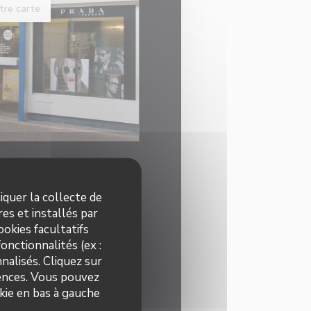
tre carte
iquer la collecte de
ires
es et installés par
okies facultatifs
onctionnalités (ex :
Fermé
nalisés. Cliquez sur
rences. Vous pouvez
09h30 - 19h00
kie en bas à gauche