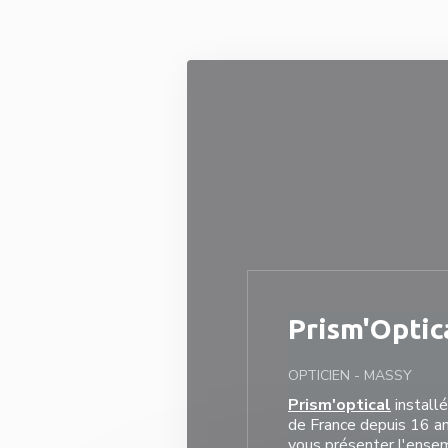
Personnalisation de vos choix en matière de cookies
Prism'Optic
OPTICIEN
-
MASSY
Prism'optical
installé
de France depuis 16 an
vous présenter l'ense