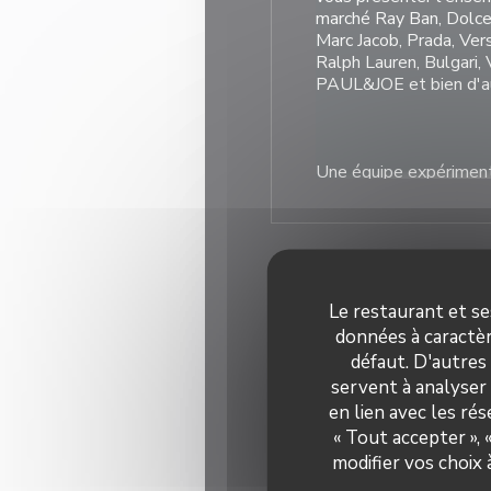
marché Ray Ban, Dolce
Marc Jacob, Prada, Ver
Ralph Lauren, Bulgari,
PAUL&JOE et bien d'au
Une équipe expérimen
qualifiée se fera une 
dans le choix de votre
la vision sur demande e
après avis médical.
Le restaurant et se
Infos 
données à caractèr
Tiers payant toutes m
défaut. D'autres
: Viamedis ITELIS, 
Type de
servent à analyser 
(GMC, GENERALI, SWIS
Op
en lien avec les ré
Almerys, Mercer,Sp San
Moyens 
BTP, Actil, Mutuelle In
« Tout accepter »,
Visa, Toutes Mutu
Mutuelle bleue, Mutie
modifier vos choix
Eurocard/Mastercard, Es
Apgis, CGRM, GIEPS, 