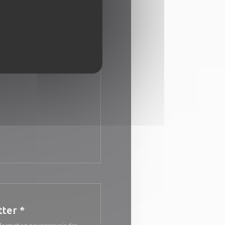
Fermé
le fenêtre))
enêtre))
tter
*