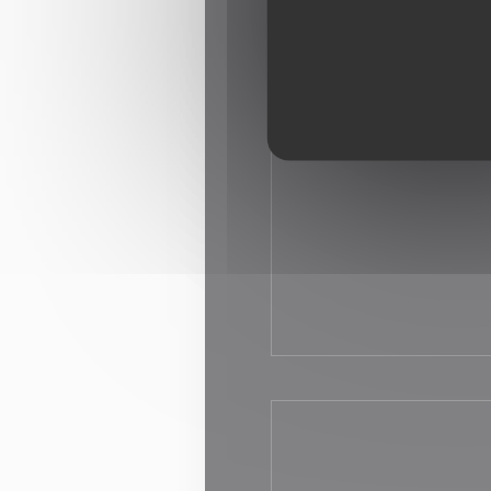
D&O, Avilog, Squadra
(Groupama, Gan, …..)
Votre satisfaction est n