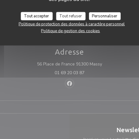
Dimanche
 gestion, SEVEANE
Tout accepter
Tout refuser
Personnaliser
Politique de protection des données à caractère personnel
Politique de gestion des cookies
otre priorité.
Adresse
((ouvre une nouvel
56 Place de France 91300 Massy
01 69 20 03 87
Facebook ((ouvre une nouvelle f
Newsle