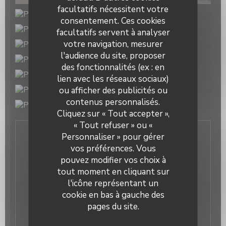
facultatifs nécessitent votre
consentement. Ces cookies
facultatifs servent à analyser
votre navigation, mesurer
l'audience du site, proposer
des fonctionnalités (ex : en
lien avec les réseaux sociaux)
ou afficher des publicités ou
contenus personnalisés.
Prism'Optical
Cliquez sur « Tout accepter »,
« Tout refuser » ou «
Personnaliser » pour gérer
Nous contacter
vos préférences. Vous
pouvez modifier vos choix à
tout moment en cliquant sur
l'icône représentant un
cookie en bas à gauche des
Newsletter
*
pages du site.
Inscrivez-vous à notre lettre d'information pour recevoir