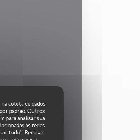
r na coleta de dados
 por padrão. Outros
m para analisar sua
elacionadas às redes
tar tudo', 'Recusar
 suas escolhas a