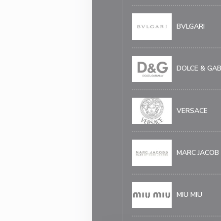
BVLGARI
DOLCE & GA
VERSACE
MARC JACOB
MIU MIU