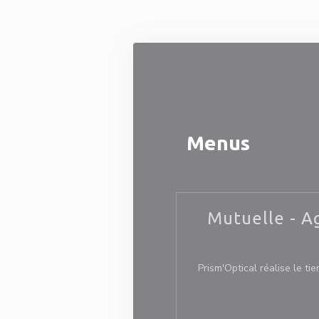
Painel de Gerenciamento de Cookies
Menus
Mutuelle - A
Prism'Optical réalise le tie