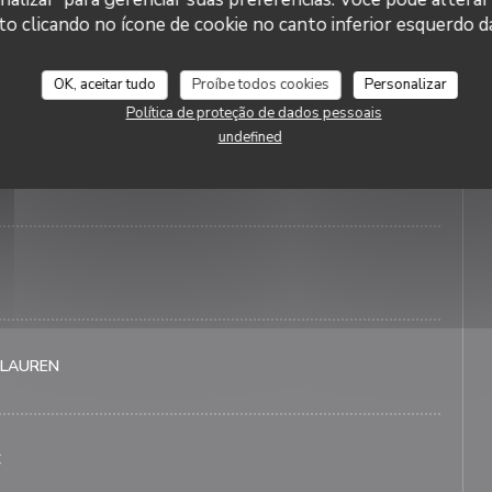
oix de marque pour notre clientèle masculine
clicando no ícone de cookie no canto inferior esquerdo da
OK, aceitar tudo
Proíbe todos cookies
Personalizar
BBANA
Política de proteção de dados pessoais
undefined
 LAUREN
C