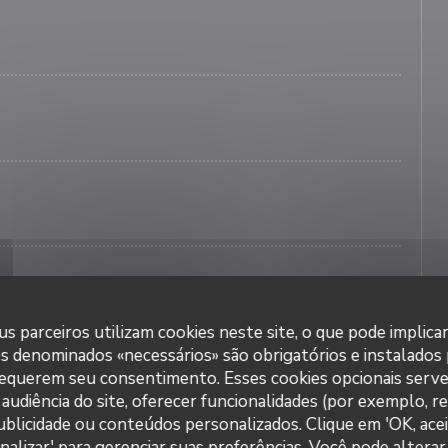
s parceiros utilizam cookies neste site, o que pode implica
es denominados «necessários» são obrigatórios e instalados
requerem seu consentimento. Esses cookies opcionais serve
audiência do site, oferecer funcionalidades (por exemplo, r
 publicidade ou conteúdos personalizados. Clique em 'OK, acei
nalizar' para gerenciar suas preferências. Você pode alterar
Prism'Optical