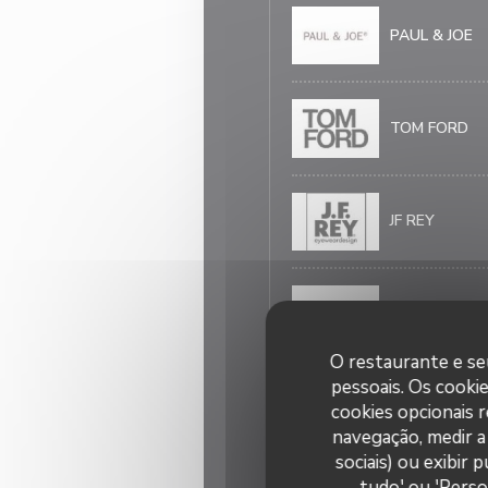
PAUL & JOE
TOM FORD
JF REY
VOGUE
O restaurante e seu
pessoais. Os cooki
DISQUARED2
cookies opcionais 
navegação, medir a 
sociais) ou exibir
Hommes
tudo' ou 'Perso